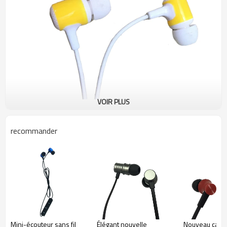
VOIR PLUS
recommander
1. Qualité sonore claire. Convient pour connecter un téléphone mobile
Bluetooth et un ordinateur.
Mini-écouteur sans fil
Élégant nouvelle
Nouveau casq