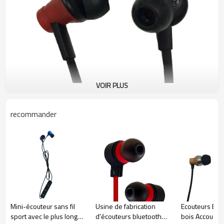
VOIR PLUS
recommander
• La suppression du bruit dans les super basses et le son stéréo HI-FI
vous transporte dans un monde musical.
• Le contrôle du volume et les microphones sont une option.
Mini-écouteur sans fil
Usine de fabrication
Ecouteurs Blu
sport avec le plus long
d'écouteurs bluetooth
bois Accoustic